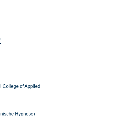
K
l College of Applied
linische Hypnose)