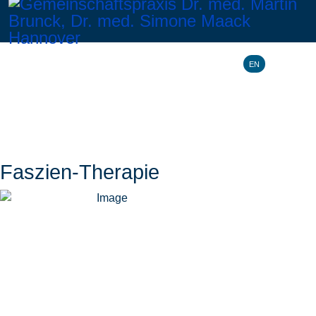
Sprache ausw
EN
Faszien-Therapie